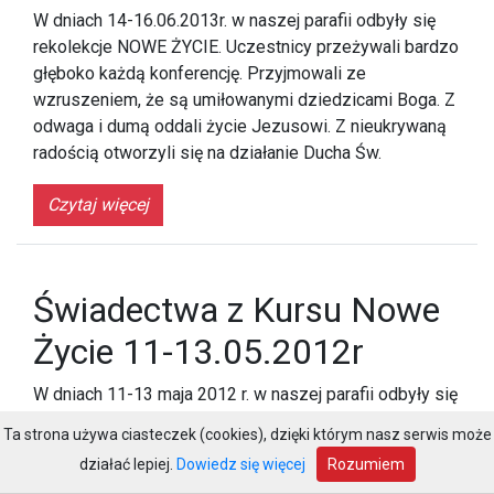
W dniach 14-16.06.2013r. w naszej parafii odbyły się
rekolekcje NOWE ŻYCIE. Uczestnicy przeżywali bardzo
głęboko każdą konferencję. Przyjmowali ze
wzruszeniem, że są umiłowanymi dziedzicami Boga. Z
odwaga i dumą oddali życie Jezusowi. Z nieukrywaną
radością otworzyli się na działanie Ducha Św.
Czytaj więcej
Świadectwa z Kursu Nowe
Życie 11-13.05.2012r
W dniach 11-13 maja 2012 r. w naszej parafii odbyły się
kolejne już w tym roku rekolekcje NOWE ŻYCIE oraz
Ta strona używa ciasteczek (cookies), dzięki którym nasz serwis może
rekolekcje ZACHEUSZEK. Rekolekcje były propozycją
działać lepiej.
Dowiedz się więcej
Rozumiem
bezpośredniego przygotowania rodziców i dzieci do