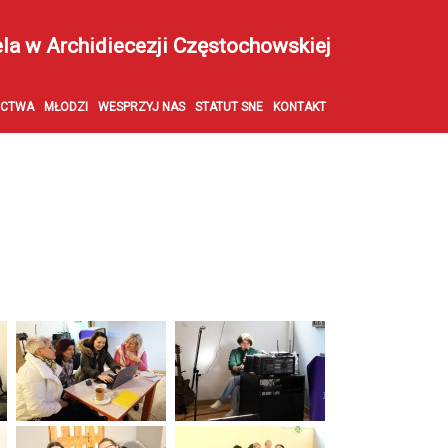
ela w Archidiecezji Częstochowskiej
ECTWA
MŁODZI
WESPRZYJ NAS
STATUT SNE
KONTAKT