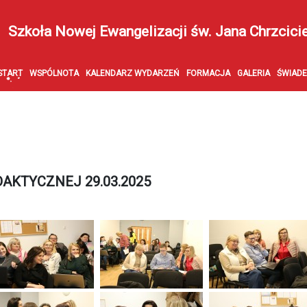
Szkoła Nowej Ewangelizacji św. Jana Chrzcici
START
WSPÓLNOTA
KALENDARZ WYDARZEŃ
FORMACJA
GALERIA
ŚWIAD
AKTYCZNEJ 29.03.2025